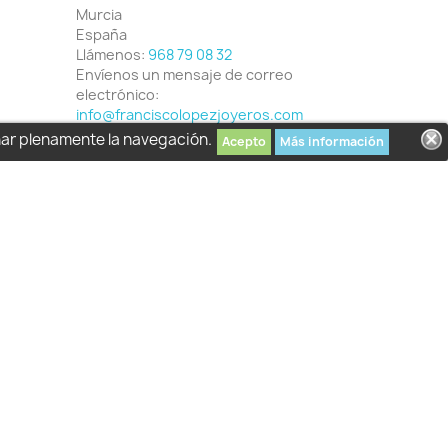
Murcia
España
Llámenos:
968 79 08 32
Envíenos un mensaje de correo
electrónico:
info@franciscolopezjoyeros.com
har plenamente la navegación.
Acepto
Más información