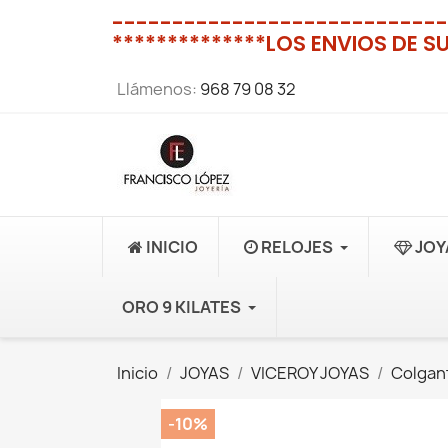
----------------------------
**************LOS ENVIOS DE S
Llámenos:
968 79 08 32
INICIO
RELOJES
JOY
ORO 9 KILATES
Inicio
JOYAS
VICEROY JOYAS
Colgan
-10%