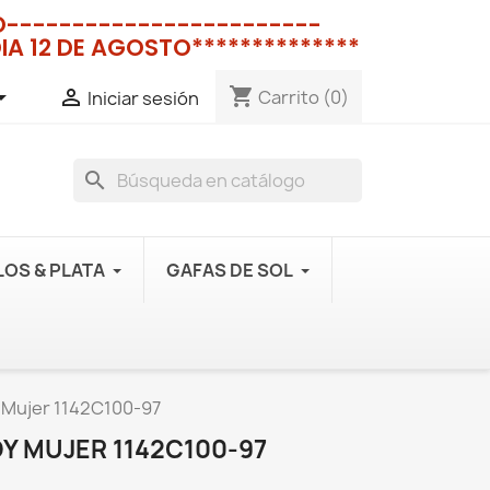
NO------------------------
IA 12 DE AGOSTO**************
shopping_cart


Carrito
(0)
Iniciar sesión
search
OS & PLATA
GAFAS DE SOL
 Mujer 1142C100-97
Y MUJER 1142C100-97