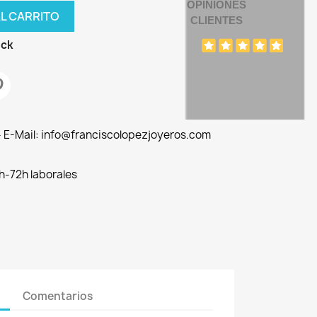
OPINIONES
AL CARRITO
CLIENTES
ock
 - E-Mail: info@franciscolopezjoyeros.com
h-72h laborales
Comentarios