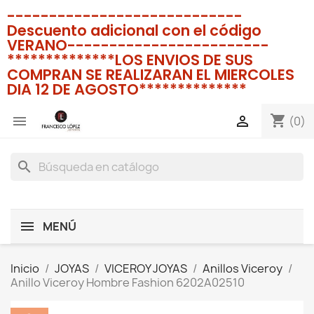
----------------------------
Descuento adicional con el código
VERANO------------------------
**************LOS ENVIOS DE SUS
COMPRAN SE REALIZARAN EL MIERCOLES
DIA 12 DE AGOSTO**************
shopping_cart


(0)
search
MENÚ
Inicio
JOYAS
VICEROY JOYAS
Anillos Viceroy
Anillo Viceroy Hombre Fashion 6202A02510