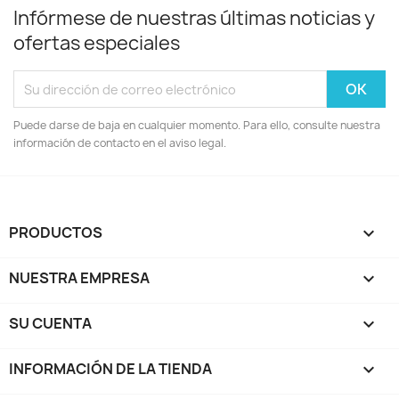
Infórmese de nuestras últimas noticias y
ofertas especiales
Puede darse de baja en cualquier momento. Para ello, consulte nuestra
información de contacto en el aviso legal.
PRODUCTOS

NUESTRA EMPRESA

SU CUENTA

INFORMACIÓN DE LA TIENDA
keyboard_arrow_down