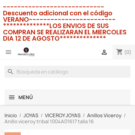
----------------------------
Descuento adicional con el código
VERANO------------------------
**************LOS ENVIOS DE SUS
COMPRAN SE REALIZARAN EL MIERCOLES
DIA 12 DE AGOSTO**************
shopping_cart


(0)
search
MENÚ
Inicio
JOYAS
VICEROY JOYAS
Anillos Viceroy
Anillo viceroy tribal 1004A01617 talla 16