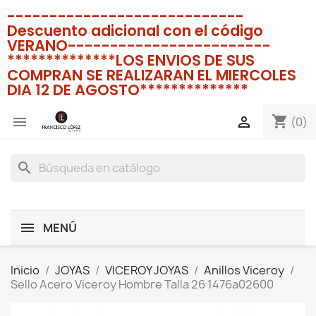
----------------------------
Descuento adicional con el código
VERANO------------------------
**************LOS ENVIOS DE SUS
COMPRAN SE REALIZARAN EL MIERCOLES
DIA 12 DE AGOSTO**************
shopping_cart


(0)
search
MENÚ
Inicio
JOYAS
VICEROY JOYAS
Anillos Viceroy
Sello Acero Viceroy Hombre Talla 26 1476a02600