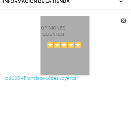
INFORMACIÓN DE LA TIENDA
keyboard_arrow_down
OPINIONES
CLIENTES
© 2026 - Francisco López Joyeros