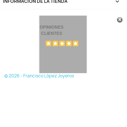
INFORMACIÓN DE LA TIENDA
keyboard_arrow_down
OPINIONES
CLIENTES
© 2026 - Francisco López Joyeros