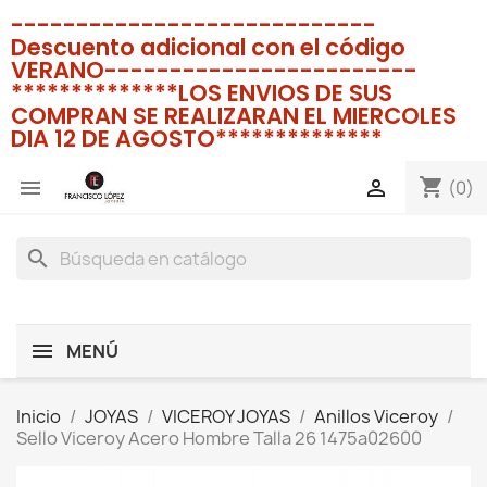
----------------------------
Descuento adicional con el código
VERANO------------------------
**************LOS ENVIOS DE SUS
COMPRAN SE REALIZARAN EL MIERCOLES
DIA 12 DE AGOSTO**************
shopping_cart


(0)
search
MENÚ
Inicio
JOYAS
VICEROY JOYAS
Anillos Viceroy
Sello Viceroy Acero Hombre Talla 26 1475a02600