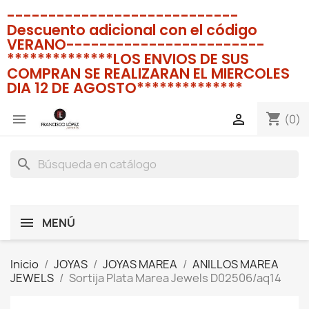
----------------------------
Descuento adicional con el código
VERANO------------------------
**************LOS ENVIOS DE SUS
COMPRAN SE REALIZARAN EL MIERCOLES
DIA 12 DE AGOSTO**************
shopping_cart


(0)
search
MENÚ
Inicio
JOYAS
JOYAS MAREA
ANILLOS MAREA
JEWELS
Sortija Plata Marea Jewels D02506/aq14