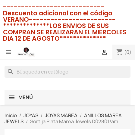
----------------------------
Descuento adicional con el código
VERANO------------------------
**************LOS ENVIOS DE SUS
COMPRAN SE REALIZARAN EL MIERCOLES
DIA 12 DE AGOSTO**************
shopping_cart


(0)
search
MENÚ
Inicio
JOYAS
JOYAS MAREA
ANILLOS MAREA
JEWELS
Sortija Plata Marea Jewels D02801/am