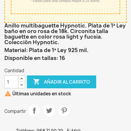
*Válido para una compra mayor a 25 euros.
Anillo multibaguette Hypnotic. Plata de 1ª Ley
baño en oro rosa de 18k. Circonita talla
baguette en color rosa light y fucsia.
Colección Hypnotic.
Material: Plata de 1ª Ley 925 mil.
Disponible en tallas: 16
Cantidad

AÑADIR AL CARRITO

Últimas unidades en stock
Compartir
Teléfono: 968 71 90 29 - E-Mail: