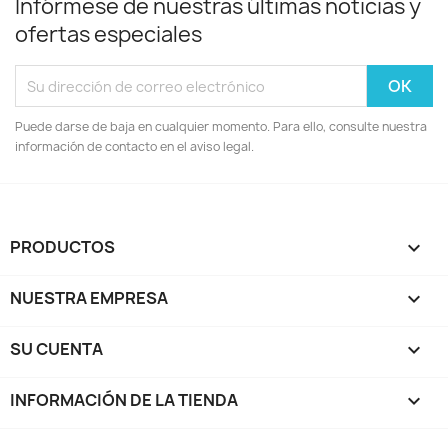
Infórmese de nuestras últimas noticias y
ofertas especiales
Puede darse de baja en cualquier momento. Para ello, consulte nuestra
información de contacto en el aviso legal.
PRODUCTOS

NUESTRA EMPRESA

SU CUENTA

INFORMACIÓN DE LA TIENDA
keyboard_arrow_down