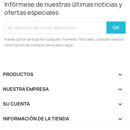
Infórmese de nuestras últimas noticias y
ofertas especiales
Puede darse de baja en cualquier momento. Para ello, consulte nuestra
información de contacto en el aviso legal.
PRODUCTOS

NUESTRA EMPRESA

SU CUENTA

INFORMACIÓN DE LA TIENDA
keyboard_arrow_down