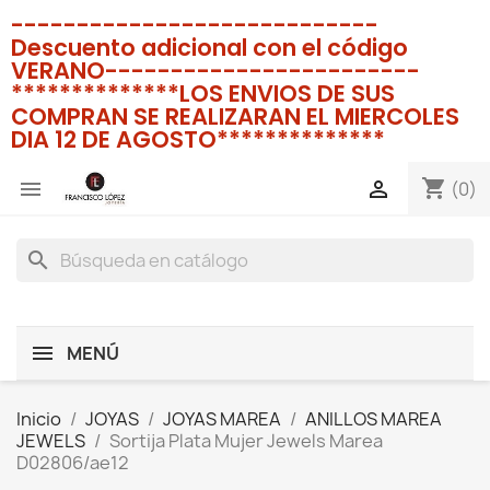
----------------------------
Descuento adicional con el código
VERANO------------------------
**************LOS ENVIOS DE SUS
COMPRAN SE REALIZARAN EL MIERCOLES
DIA 12 DE AGOSTO**************
shopping_cart


(0)
search
MENÚ
Inicio
JOYAS
JOYAS MAREA
ANILLOS MAREA
JEWELS
Sortija Plata Mujer Jewels Marea
D02806/ae12