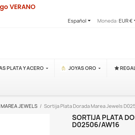
digo VERANO

Español
Moneda:
EUR €
AS PLATA Y ACERO
JOYAS ORO
REGAL
 MAREA JEWELS
Sortija Plata Dorada Marea Jewels D0
SORTIJA PLATA D
D02506/AW16