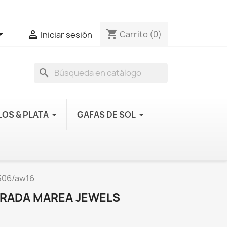
shopping_cart


Carrito
(0)
Iniciar sesión
search
OS & PLATA
GAFAS DE SOL
2506/aw16
ORADA MAREA JEWELS