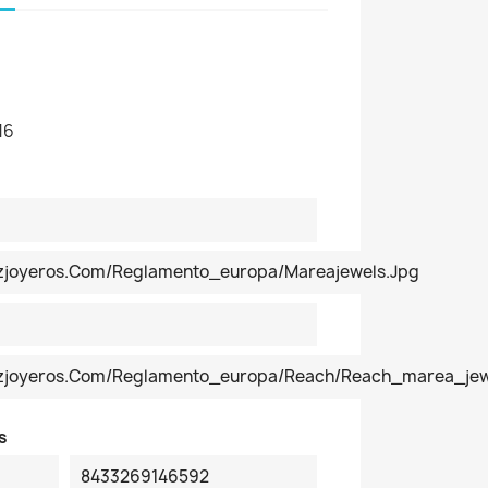
16
ezjoyeros.com/reglamento_europa/mareajewels.jpg
pezjoyeros.com/reglamento_europa/reach/reach_marea_jew
s
8433269146592