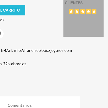
CLIENTES
AL CARRITO
ock
 - E-Mail: info@franciscolopezjoyeros.com
h-72h laborales
Comentarios